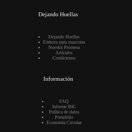
o
e
l
Dejando Huellas
e
c
t
r
o
Dejando Huellas
n
Entierro para mascotas
i
Nuestra Promesa
c
Artículos
o
Contáctenos
*
Información
FAQ
Informe BIC
Política de datos
Portafolio
Economia Circular