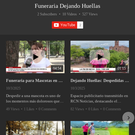
Funeraria Dejando Huellas
2 Subscribers
•
10 Videos
•
527 Views
04:54
01:15
Funeraria para Mascotas en Neiva – Así es decir adiós con amor en Dejando Huellas
Dejando Huellas: Despedidas dignas para quienes siempre nos dieron amor
10/3/2025
10/3/2025
Despedir a una mascota es uno de
Espacio publicitario transmitido en
los momentos más dolorosos que
RCN Noticias, destacando el
puede enfrentar una familia. En
servicio de Dejando Huellas,
49 Views
•
1 Likes
•
0 Comments
82 Views
•
0 Likes
•
0 Comments
Neiva, la funeraria Dejando Huellas
funeraria para mascotas. Con
ofrece un servicio único y
empatía, respeto y amor, ofrecen
respetuoso para rendir homenaje a
despedidas dignas y
nuestros compañeros peludos con
acompañamiento a las familias que
amor y dignidad.
enfrentan la pérdida de sus fieles