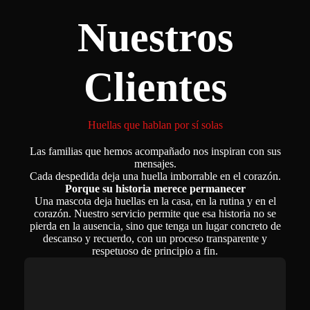
Nuestros
"No los abandones, ellos nunca lo
harían. Únete a nuestra campaña
contra el abandono de mascotas y
sé parte del cambio que necesitan."
Clientes
#NoAlAbandono #dejandohuellas
#AdoptaNoAbandones
#AmorIncondicional
#SalvaVidas #dejandohuellasneiva
Huellas que hablan por sí solas
#HogarParaTodos
#JuntosPorEllos
Las familias que hemos acompañado nos inspiran con sus
#NoLosDejesAtrás
mensajes.
#CuidaATuCompañero
Cada despedida deja una huella imborrable en el corazón.
#MascotasFelices
Porque su historia merece permanecer
#UnHogarParaCadaUno
Una mascota deja huellas en la casa, en la rutina y en el
corazón. Nuestro servicio permite que esa historia no se
https://www.rumas.com.co/
pierda en la ausencia, sino que tenga un lugar concreto de
https://www.dejandohuellas.com.co
descanso y recuerdo, con un proceso transparente y
/
respetuoso de principio a fin.