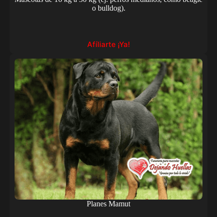
o bulldog).
Afíliarte ¡Ya!
Planes Mamut