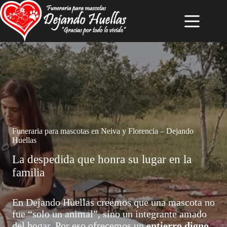
Saltar
al
contenido
Funeraria para mascotas en Neiva y Florencia – Dejando
Huellas
La despedida que honra su lugar en la
familia
En Dejando Huellas creemos que una mascota no
fue “solo un animal”, sino un integrante amado
del hogar. Por eso ofrecemos un
entierro digno