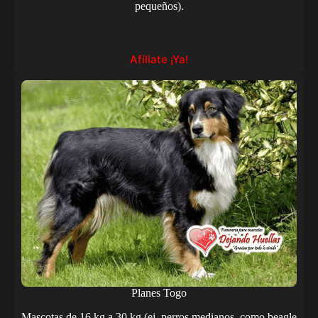
pequeños).
Afíliate ¡Ya!
Planes Togo
Mascotas de 16 kg a 30 kg (ej. perros medianos, como beagle